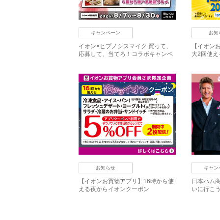
キャンペーン
お知
イオン×ヒプノシスマイク 買って、
【イオン
応募して、当てろ！コラボキャンペ
大2回使
ーン
中！
お知らせ
キャン
【イオンお買物アプリ】16時から使
日本ハム商
える夜からイオンクーポン
いに行こ