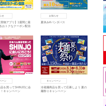
らせ
お知らせ
お買物アプリ】1週間に最
夏休み#パンダパス
えるおトクなクーポン配信
ペーン
キャンペーン
品を買ってSHINJOに会
冷蔵麺商品を買って応募しよう 夏の
う！キャンペーン
麺祭りキャンペーン