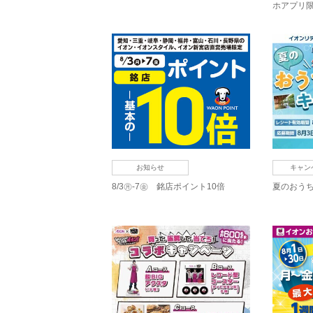
ホアプリ
お知らせ
キャン
8/3㊊-7㊎ 銘店ポイント10倍
夏のおう