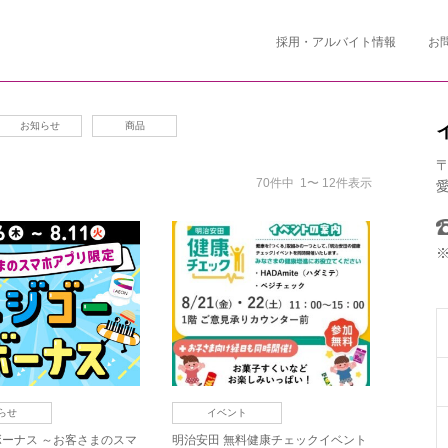
採用・アルバイト情報
お
お知らせ
商品
〒
70件中 1〜 12件表示
愛
らせ
イベント
ーナス ～お客さまのスマ
明治安田 無料健康チェックイベント