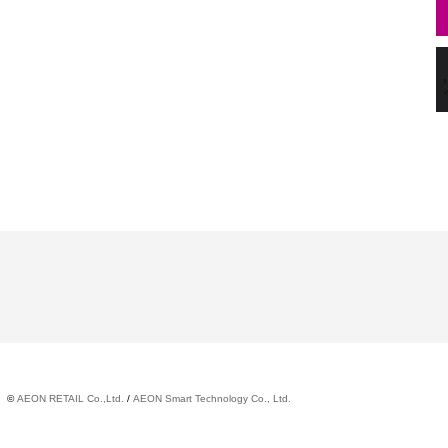
©
AEON RETAIL Co.,Ltd.
/
AEON Smart Technology Co., Ltd.