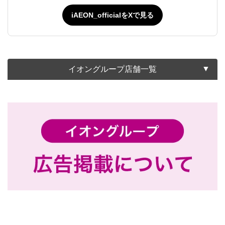
iAEON_officialをXで見る
イオングループ店舗一覧
北海道地方
北海道
東北地方
青森県
岩手県
秋田県
宮城県
山形県
福島県
関東地方
埼玉県
群馬県
千葉県
東京都
神奈川県
茨城県
栃木県