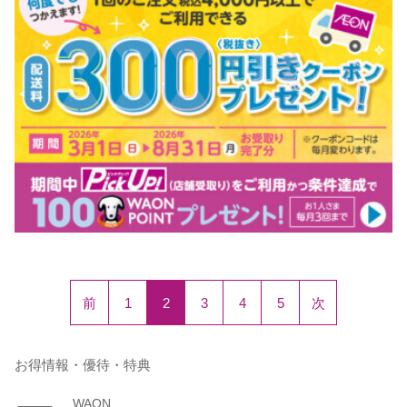
前
1
2
3
4
5
次
お得情報・優待・特典
WAON