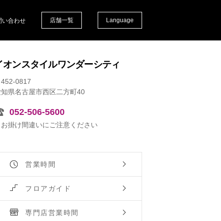
店舗一覧
Language
問い合わせ
イオンスタイルワンダーシティ
452-0817
愛知県名古屋市西区二方町40
052-506-5600
※お掛け間違いにご注意ください
営業時間
フロアガイド
専門店営業時間