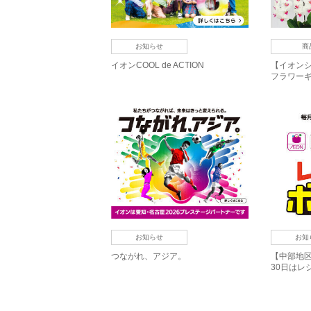
お知らせ
商
イオンCOOL de ACTION
【イオン
フラワー
お知らせ
お知
つながれ、アジア。
【中部地区
30日はレ