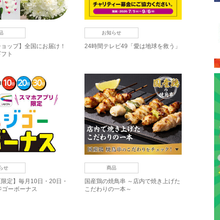
品
お知らせ
ショップ】全国にお届け！
24時間テレビ49「愛は地球を救う」
ギフト
らせ
商品
限定】毎月10日・20日・
国産鶏の焼鳥串 ～店内で焼き上げた
ジゴーボーナス
こだわりの一本～