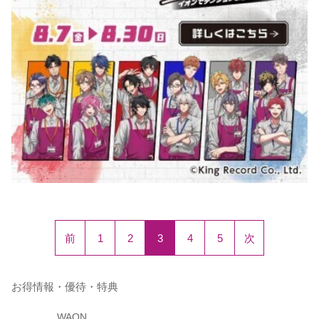
前
1
2
3
4
5
次
お得情報・優待・特典
WAON