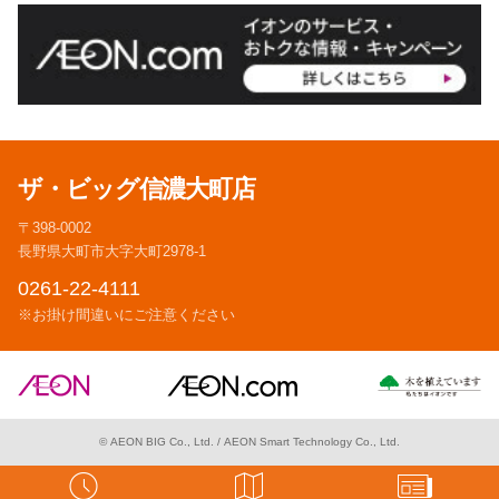
ザ・ビッグ信濃大町店
〒398-0002
長野県大町市大字大町2978-1
0261-22-4111
※お掛け間違いにご注意ください
© AEON BIG Co., Ltd. /
AEON Smart Technology Co., Ltd.