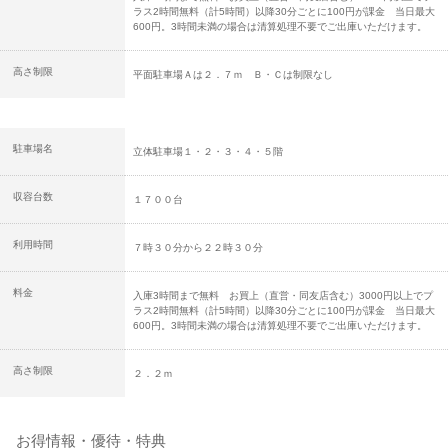
ラス2時間無料（計5時間）以降30分ごとに100円が課金 当日最大
600円。3時間未満の場合は清算処理不要でご出庫いただけます。
高さ制限
平面駐車場Ａは２．７ｍ Ｂ・Ｃは制限なし
駐車場名
立体駐車場１・２・３・４・５階
収容台数
１７００台
利用時間
７時３０分から２２時３０分
料金
入庫3時間まで無料 お買上（直営・同友店含む）3000円以上でプ
ラス2時間無料（計5時間）以降30分ごとに100円が課金 当日最大
600円。3時間未満の場合は清算処理不要でご出庫いただけます。
高さ制限
２．２ｍ
お得情報・優待・特典