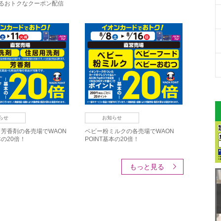
えるおトクなクーポン配信
らせ
お知らせ
芳香剤の各売場でWAON
ベビー粉ミルクの各売場でWAON
本の20倍！
POINT基本の20倍！
もっと見る