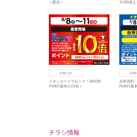
ン配信！
大2回使
中！
お知らせ
お知
イオンカードでおトク！WAON
台所洗剤・
POINT基本の10倍！
POINT基
チラシ情報