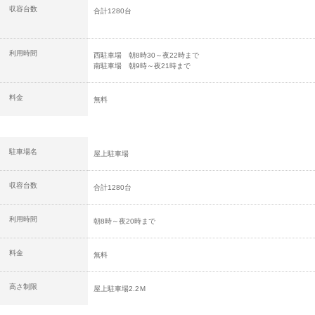
収容台数
合計1280台
利用時間
西駐車場 朝8時30～夜22時まで
南駐車場 朝9時～夜21時まで
料金
無料
駐車場名
屋上駐車場
収容台数
合計1280台
利用時間
朝8時～夜20時まで
料金
無料
高さ制限
屋上駐車場2.2Ｍ