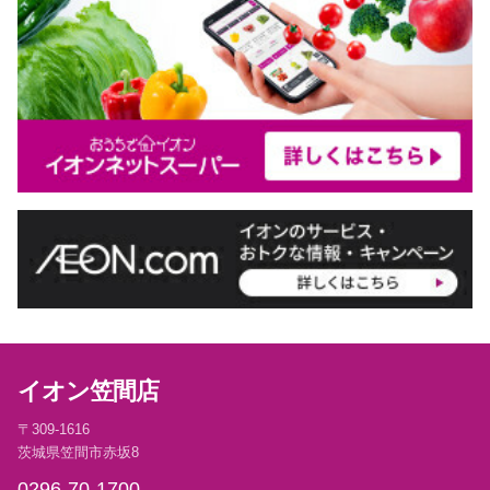
イオン笠間店
〒309-1616
茨城県笠間市赤坂8
0296-70-1700