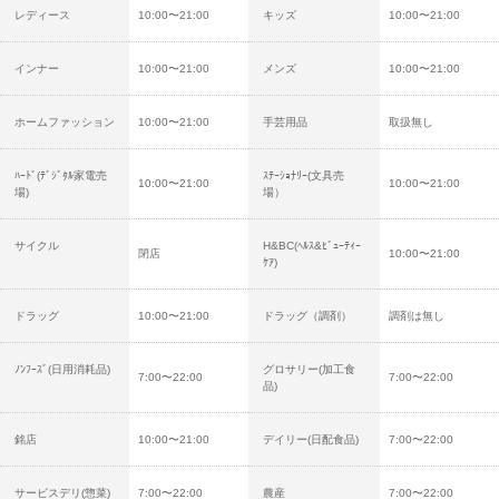
レディース
10:00〜21:00
キッズ
10:00〜21:00
インナー
10:00〜21:00
メンズ
10:00〜21:00
ホームファッション
10:00〜21:00
手芸用品
取扱無し
ﾊｰﾄﾞ(ﾃﾞｼﾞﾀﾙ家電売
ｽﾃｰｼｮﾅﾘｰ(文具売
10:00〜21:00
10:00〜21:00
場)
場）
サイクル
H&BC(ﾍﾙｽ&ﾋﾞｭｰﾃｨｰ
閉店
10:00〜21:00
ｹｱ)
ドラッグ
10:00〜21:00
ドラッグ（調剤）
調剤は無し
ﾉﾝﾌｰｽﾞ(日用消耗品)
グロサリー(加工食
7:00〜22:00
7:00〜22:00
品)
銘店
10:00〜21:00
デイリー(日配食品)
7:00〜22:00
サービスデリ(惣菜)
7:00〜22:00
農産
7:00〜22:00