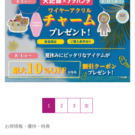
1
2
3
次
お得情報・優待・特典