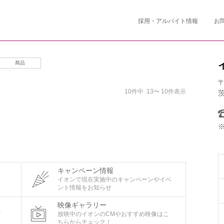
採用・アルバイト情報
お
商品
〒
10件中 13〜 10件表示
キャンペーン情報
タ
イオンで現在実施中のキャンペーンやイベ
ント情報をお知らせ
映像ギャラリー
ビ
放映中のイオンのCMやおすすめ映像はこ
ちらからチェック！