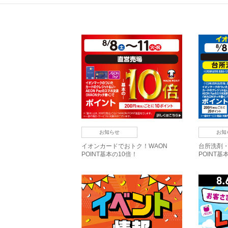
お知らせ
お知
イオンカードでおトク！WAON
台所洗剤・
POINT基本の10倍！
POINT基