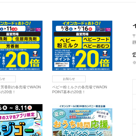
〒
静
らせ
お知らせ
芳香剤の各売場でWAON
ベビー粉ミルクの各売場でWAON
本の20倍！
POINT基本の20倍！