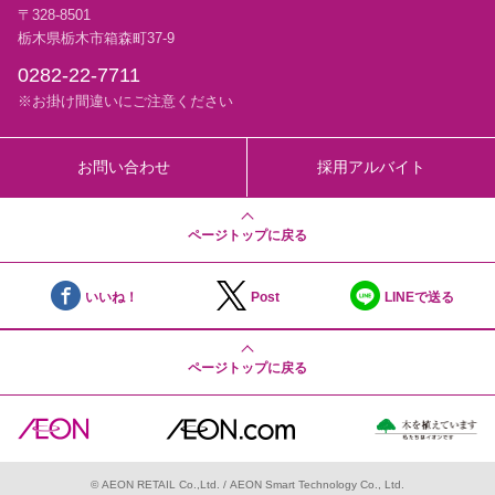
〒328-8501
栃木県栃木市箱森町37-9
0282-22-7711
※お掛け間違いにご注意ください
お問い合わせ
採用アルバイト
ページトップに戻る
いいね！
Post
LINEで送る
ページトップに戻る
©
AEON RETAIL Co.,Ltd.
/
AEON Smart Technology Co., Ltd.