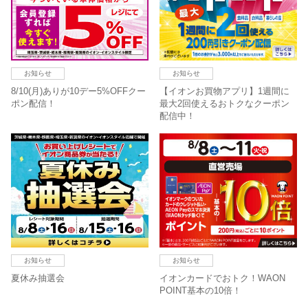
お知らせ
お知らせ
8/10(月)ありが10デー5%OFFクー
【イオンお買物アプリ】1週間に
ポン配信！
最大2回使えるおトクなクーポン
配信中！
お知らせ
お知らせ
夏休み抽選会
イオンカードでおトク！WAON
POINT基本の10倍！