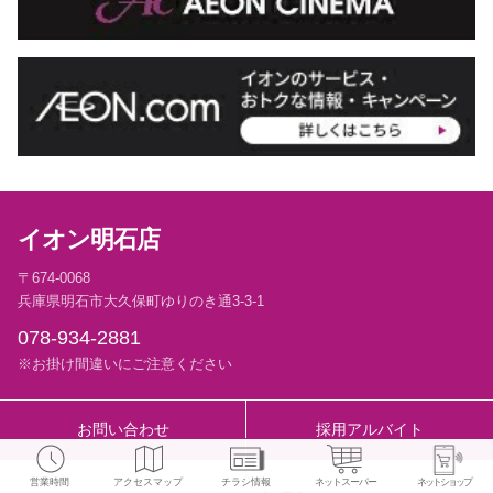
イオン明石店
〒674-0068
兵庫県明石市大久保町ゆりのき通3-3-1
078-934-2881
※お掛け間違いにご注意ください
お問い合わせ
採用アルバイト
営業時間
アクセスマップ
チラシ情報
ネットスーパー
ネットショップ