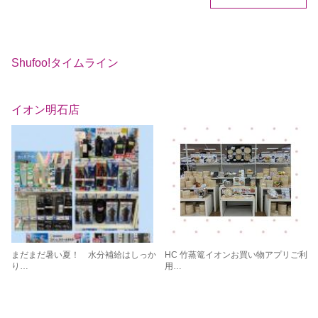
Shufoo!タイムライン
イオン明石店
まだまだ暑い夏！ 水分補給はしっか
HC 竹蒸篭イオンお買い物アプリご利
り…
用…