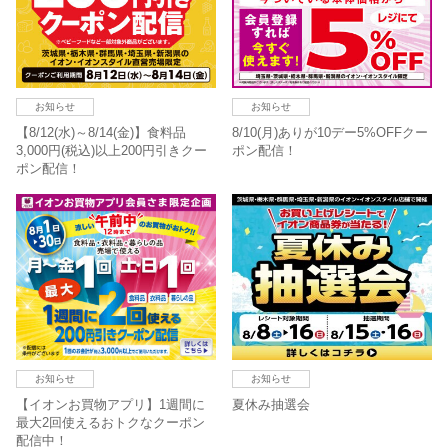
お知らせ
お知らせ
【8/12(水)～8/14(金)】食料品
8/10(月)ありが10デー5%OFFクー
3,000円(税込)以上200円引きクー
ポン配信！
ポン配信！
お知らせ
お知らせ
【イオンお買物アプリ】1週間に
夏休み抽選会
最大2回使えるおトクなクーポン
配信中！