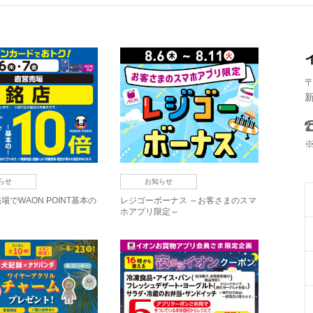
〒
新
らせ
お知らせ
場でWAON POINT基本の
レジゴーボーナス ～お客さまのスマ
ホアプリ限定～