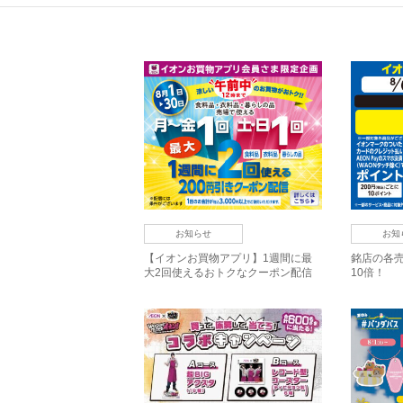
お知らせ
お知
【イオンお買物アプリ】1週間に最
銘店の各売
大2回使えるおトクなクーポン配信
10倍！
中！