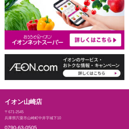
イオン山崎店
〒671-2545
兵庫県宍粟市山崎町中井字城下10
0790-63-0505