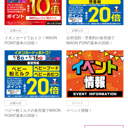
お知らせ
お知らせ
イオンカードでおトク！WAON
台所洗剤・芳香剤の各売場で
POINT基本の10倍！
WAON POINT基本の20倍！
お知らせ
イベント
ベビー粉ミルクの各売場でWAON
イベント情報！
POINT基本の20倍！