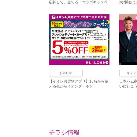
応募して、当てろ！コラボキャンペ
大2回使
ーン
中！
お知らせ
キャン
【イオンお買物アプリ】16時から使
日本ハム商
える夜からイオンクーポン
いに行こ
チラシ情報