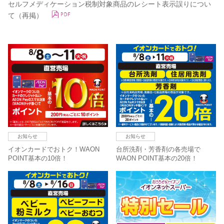
セルフメディケーション税制対象商品のレシート表示誤りについ
て（再掲）
お知らせ
お知らせ
イオンカードでおトク！WAON
台所洗剤・芳香剤の各売場で
POINT基本の10倍！
WAON POINT基本の20倍！