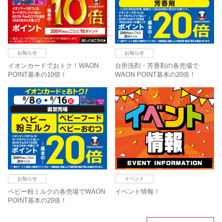
お知らせ
お知らせ
イオンカードでおトク！WAON
台所洗剤・芳香剤の各売場で
POINT基本の10倍！
WAON POINT基本の20倍！
お知らせ
イベント
ベビー粉ミルクの各売場でWAON
イベント情報！
POINT基本の20倍！