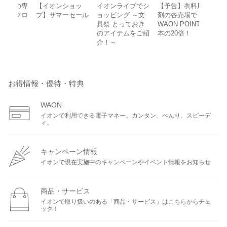
ンの専
【イオンショッ
イオンライブでシ
【予告】衣料用洗
夏休み
るフロ
プ】サマーセール
ョッピング ～文
剤の各売場で
具祭 とっておき
WAON POINT基
のアイテムをご紹
本の20倍！
介！～
お得情報・優待・特典
WAON
イオンで利用できる電子マネー。カンタン、べんり、スピーデ
ィ。
キャンペーン情報
イオンで現在実施中のキャンペーンやイベント情報をお知らせ
商品・サービス
イオンで取り扱いのある「商品・サービス」はこちらからチェ
ック！