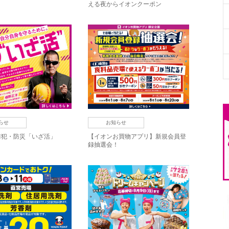
える夜からイオンクーポン
らせ
お知らせ
防犯・防災「いざ活」
【イオンお買物アプリ】新規会員登
録抽選会！