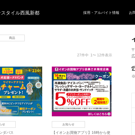
ンスタイル西風新都
採用・アルバイト情報
お
商品
〒
27件中 1〜 12件表示
広
らせ
お知らせ
ンダパス
【イオンお買物アプリ】16時から使