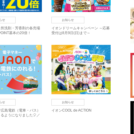
らせ
お知らせ
台所洗剤・芳香剤の各売場
イオンドリームキャンペーン ～応募
POINT基本の20倍！
受付は8月9日(日)まで～
らせ
お知らせ
で広島電鉄（電車・バス）
イオンCOOL de ACTION
るようになりました🎈／