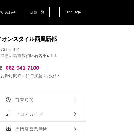
店舗一覧
Language
問い合わせ
イオンスタイル西風新都
731-5162
島県広島市佐伯区石内東4-1-1
082-941-7100
※お掛け間違いにご注意ください
営業時間
フロアガイド
専門店営業時間