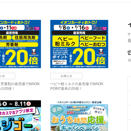
〒
長
らせ
お知らせ
芳香剤の各売場でWAON
ベビー粉ミルクの各売場でWAON
本の20倍！
POINT基本の20倍！