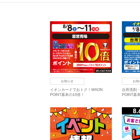
お知らせ
お知
イオンカードでおトク！WAON
台所洗剤・
POINT基本の10倍！
POINT基