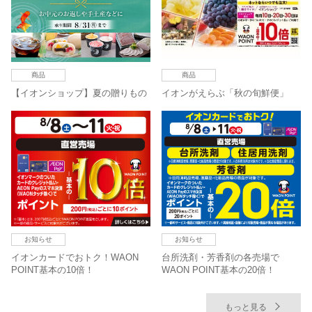
商品
商品
【イオンショップ】夏の贈りもの
イオンがえらぶ「秋の旬鮮便」
お知らせ
お知らせ
イオンカードでおトク！WAON
台所洗剤・芳香剤の各売場で
POINT基本の10倍！
WAON POINT基本の20倍！
もっと見る