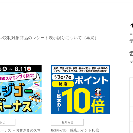
〒
ン税制対象商品のレシート表示誤りについて（再掲）
らせ
お知らせ
ーナス ～お客さまのスマ
8/3㊊-7㊎ 銘店ポイント10倍