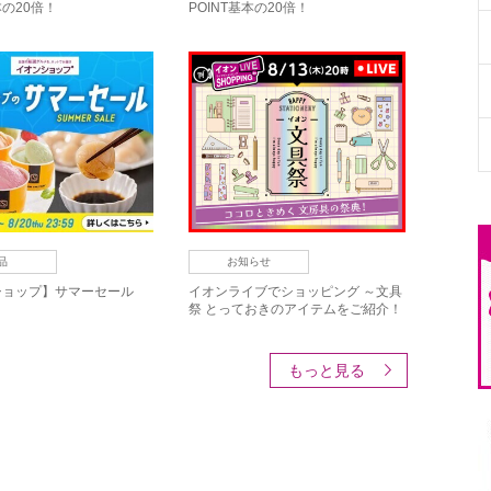
本の20倍！
POINT基本の20倍！
品
お知らせ
ショップ】サマーセール
イオンライブでショッピング ～文具
祭 とっておきのアイテムをご紹介！
～
もっと見る