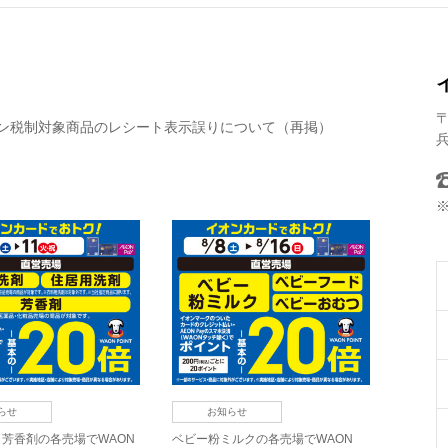
〒
ン税制対象商品のレシート表示誤りについて（再掲）
兵
らせ
お知らせ
芳香剤の各売場でWAON
ベビー粉ミルクの各売場でWAON