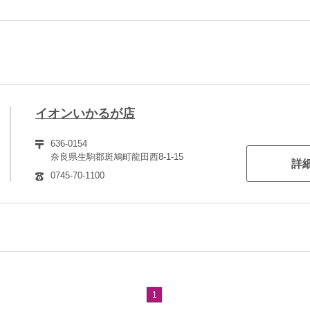
イオンいかるが店
636-0154
奈良県生駒郡斑鳩町龍田西8-1-15
詳
0745-70-1100
1