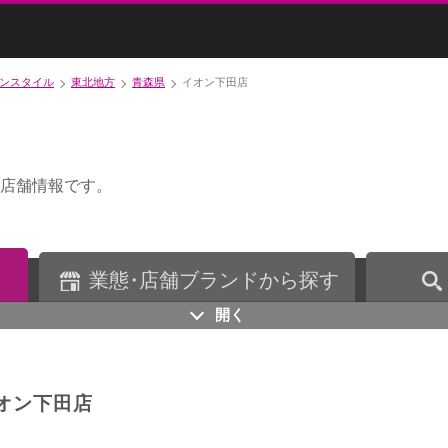
ンスタイル
東北地方
青森県
イオン下田店
店舗情報です。
業
態・
店舗ブランドから探す
開く
オン下田店