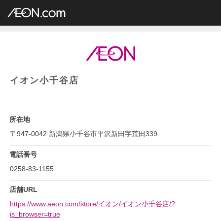
イオングループ店舗一覧
AEON.com
総合スーパー
イオン・イオンスタイル
中部地方
新潟県
イオン小千谷店
イオン小千谷店
所在地
〒947-0042 新潟県小千谷市平沢新田字荒田339
電話番号
0258-83-1155
店舗URL
https://www.aeon.com/store/イオン/イオン小千谷店/?
is_browser=true