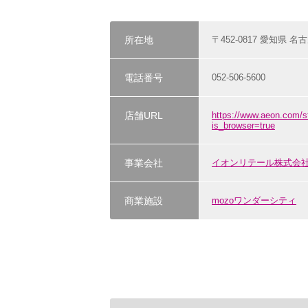
所在地
〒452-0817 愛知県 
電話番号
052-506-5600
店舗URL
https://www.aeon
is_browser=true
事業会社
イオンリテール株式会
商業施設
mozoワンダーシティ