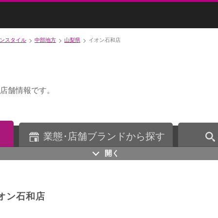
ンスタイル
中部地方
山梨県
イオン石和店
店舗情報です。
業
態・
店舗ブランドから探す
開く
オン石和店