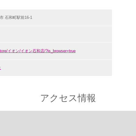
吹市 石和町駅前16-1
m/store/イオン/イオン石和店/?is_browser=true
社
アクセス情報