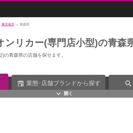
東北地方
青森県
オンリカー(専門店小型)の青森
型)の青森県の店舗を探せます。
業
態・
店舗ブランドから探す
開く