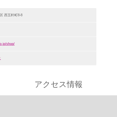
宿区 西五軒町8-8
o.jp/shop/
社
アクセス情報