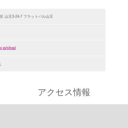
田区 山王3-24-7 フラットパル山王
o.jp/shop/
社
アクセス情報