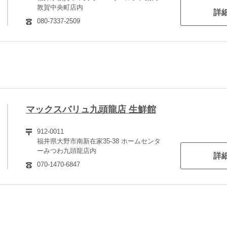
敦賀中央町店内
詳
080-7337-2509
マックスバリュ九頭龍店 生鮮館
912-0011
福井県大野市南新在家35-38 ホームセンタ
ーみつわ九頭龍店内
詳
070-1470-6847