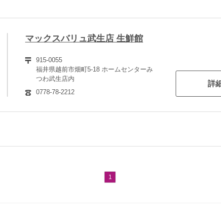
マックスバリュ武生店 生鮮館
915-0055
福井県越前市畑町5-18 ホームセンターみ
つわ武生店内
詳
0778-78-2212
1