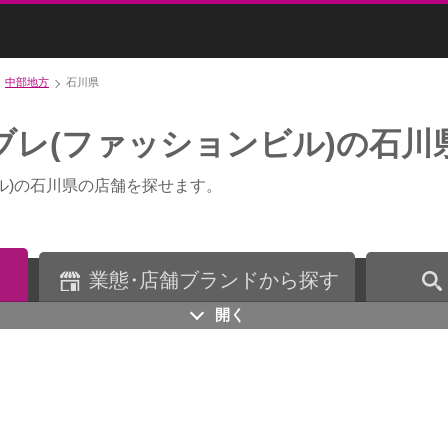
中部地方
石川県
ブレ(ファッションビル)の石川
ル)の石川県の店舗を探せます。
業
態・
店舗ブランドから探す
開く