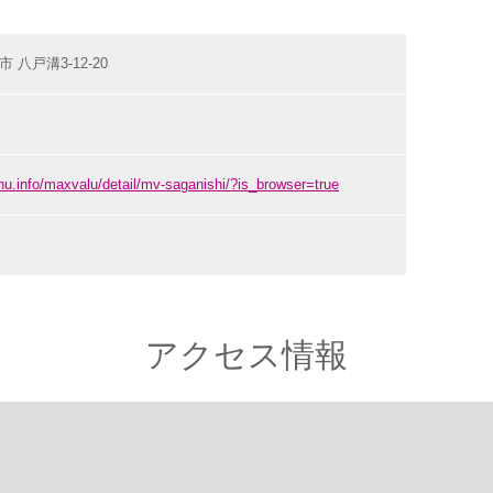
市 八戸溝3-12-20
hu.info/maxvalu/detail/mv-saganishi/?is_browser=true
アクセス情報