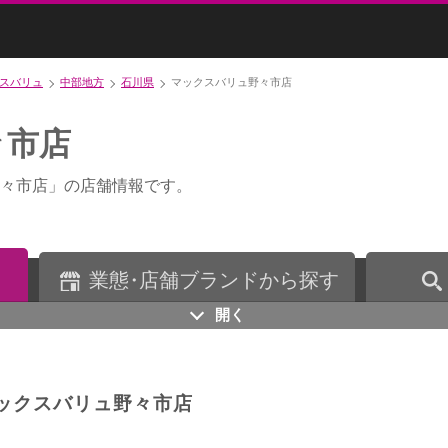
スバリュ
中部地方
石川県
マックスバリュ野々市店
々市店
々市店」の店舗情報です。
業
態・
店舗ブランドから探す
開く
ックスバリュ野々市店