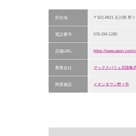
所在地
〒921-8821 石川県 野
電話番号
076-294-1280
店舗URL
https://www.aeon
事業会社
マックスバリュ北陸株
商業施設
イオンタウン野々市