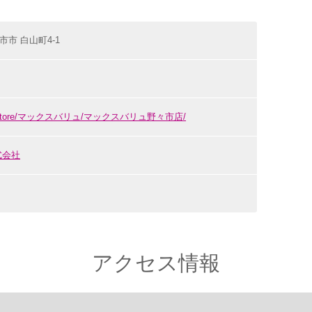
々市市 白山町4-1
.com/store/マックスバリュ/マックスバリュ野々市店/
式会社
アクセス情報