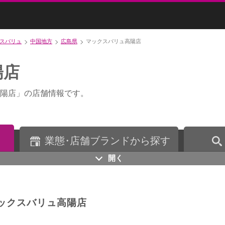
スバリュ
中国地方
広島県
マックスバリュ高陽店
陽店
陽店」の店舗情報です。
業
態・
店舗ブランドから探す
開く
ックスバリュ高陽店