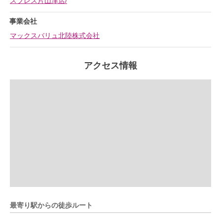
スプレス片山津店/
事業会社
マックスバリュ北陸株式会社
アクセス情報
最寄り駅からの徒歩ルート