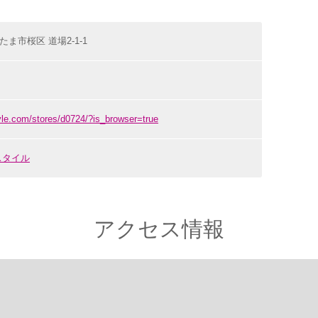
いたま市桜区 道場2-1-1
yle.com/stores/d0724/?is_browser=true
スタイル
アクセス情報