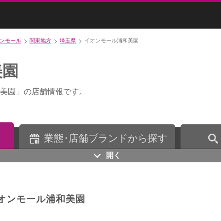
ンモール
関東地方
埼玉県
イオンモール浦和美園
美園
美園」の店舗情報です。
業
態・
店舗ブランドから探す
開く
オンモール浦和美園