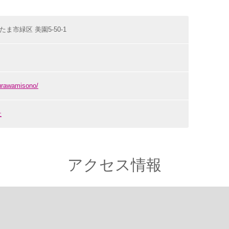
いたま市緑区 美園5-50-1
/urawamisono/
社
アクセス情報