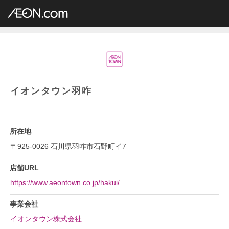
イオングループ店舗一覧
AEON.com
ショッピングセンター
イオンタウン
中部地方
石川県
イオンタウン羽咋
イオンタウン羽咋
所在地
〒925-0026 石川県羽咋市石野町イ7
店舗URL
https://www.aeontown.co.jp/hakui/
事業会社
イオンタウン株式会社