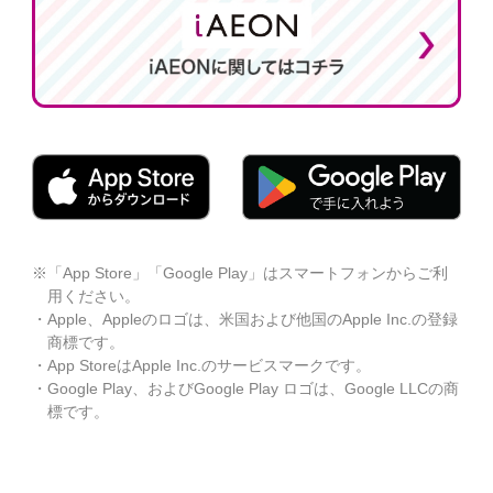
※
「App Store」「Google Play」はスマートフォンからご利
用ください。
・
Apple、Appleのロゴは、米国および他国のApple Inc.の登録
商標です。
・
App StoreはApple Inc.のサービスマークです。
・
Google Play、およびGoogle Play ロゴは、Google LLCの商
標です。